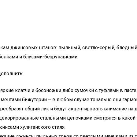
нкам джинсовых штанов: пыльный, светло-серый, бледный 
болками и блузами-безрукавками.
ополнить:
 яркие клатчи и босоножки либо сумочки с туфлями в паст
ентами бижутерии – в любом случае тонально они гармон
реобразят общий лук и будут акцентировать внимание на д
декорированные стальными цепочками смотрятся в какой-т
инсами хулиганского стиля;
вающие джинсы пыльных тонов со светлыми маечками из т