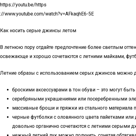
https://youtu.be/https
://www.youtube.com/watch?v=AFkaqhE6-5E
Как носить серые джинсы летом
В летнюю пору отдайте предпочтение более светлым отте
освежающе и хорошо сочетаются с летними майками, фут
Летние образы с использованием серых джинсов можно д
броскими аксессуарами в тон обуви – это могут быть
серебряными украшениями или посеребренными элем
массивные броши и пряжки из стального материала п
черные футболки с оловянного цвета пайетками или 
довольно органично сочетаются с летними серыми дж
нежный летний лук можно получить, сочетая обтяги