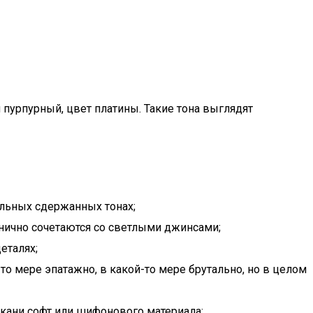
пурпурный, цвет платины. Такие тона выглядят
ельных сдержанных тонах;
ично сочетаются со светлыми джинсами;
еталях;
о мере эпатажно, в какой-то мере брутально, но в целом
кани софт или шифонового материала;