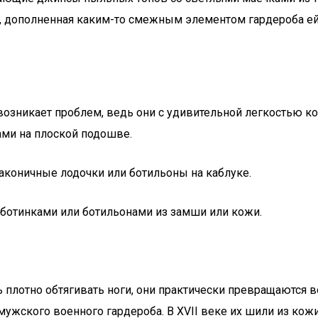
, дополненная каким-то смежным элементом гардероба ей в
озникает проблем, ведь они с удивительной легкостью к
ами на плоской подошве.
аконичные лодочки или ботильоны на каблуке.
 ботинками или ботильонами из замши или кожи.
лотно обтягивать ноги, они практически превращаются во 
ского военного гардероба. В XVII веке их шили из кожи л