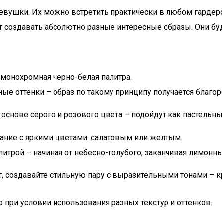
евушки. Их можно встретить практически в любом гардеро
т создавать абсолютно разные интересные образы. Они бу
монохромная черно-белая палитра.
ные оттенки – образ по такому принципу получается благо
основе серого и розового цвета – подойдут как пастельные
етание с яркими цветами: салатовым или желтым.
алитрой – начиная от небесно-голубого, заканчивая лимон
льт, создавайте стильную пару с выразительными тонами 
ко при условии использования разных текстур и оттенков.