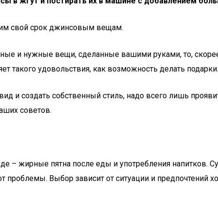
сы в жгут и постирать их в машине с добавлением бол
им свой срок джинсовым вещам.
сные и нужные вещи, сделанные вашими руками, то, скорее
яет такого удовольствия, как возможность делать подарки
 и создать собственный стиль, надо всего лишь прояви
наших советов.
е – жирные пятна после еды и употребления напитков. С
т проблемы. Выбор зависит от ситуации и предпочтений хо