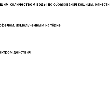
льшим количеством воды
до образования кашицы, нанести
тофелем, измельчённым на тёрке.
ектром действия.