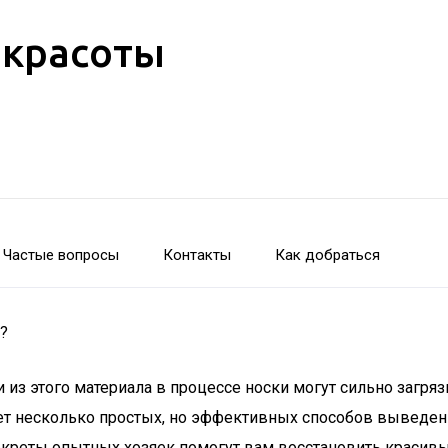
 красоты
Частые вопросы
Контакты
Как добраться
?
 из этого материала в процессе носки могут сильно загряз
ует несколько простых, но эффективных способов выведени
екреты опытных хозяек помогут вам восстановить красив