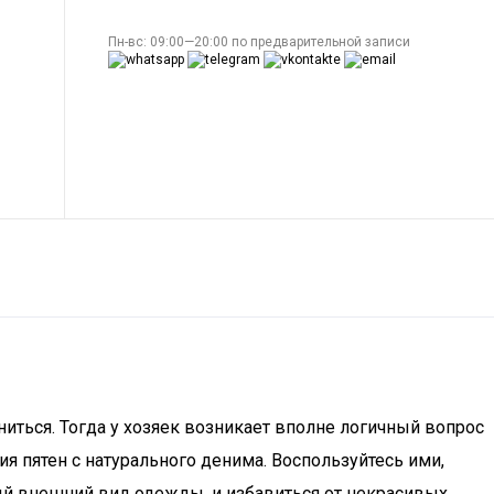
Пн-вс: 09:00—20:00 по предварительной записи
ниться. Тогда у хозяек возникает вполне логичный вопрос
я пятен с натурального денима. Воспользуйтесь ими,
ый внешний вид одежды, и избавиться от некрасивых