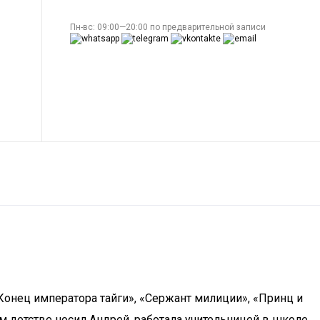
Пн-вс: 09:00—20:00 по предварительной записи
Конец императора тайги», «Сержант милиции», «Принц и
 детстве носил Андрей, работала учительницей в школе.