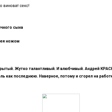
 виноват секс!
ячного сына
рея ножом
ткрытый. Жутко талантливый. И влюбчивый. Андрей КРА
оль как последнюю. Наверное, потому и сгорел на рабо