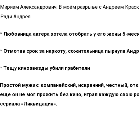
Мириам Александрович: В моём разрыве с Андреем Краско
Ради Андрея…
* Любовница актера хотела отобрать у его жены 5-мес
* Отмотав срок за наркоту, сожительница пырнула Анд
* Тещу кинозвезды убили грабители
Простой мужик: компанейский, искренний, честный, о
еще он не мог прожить без кино, играл каждую свою р
сериала «Ликвидация».