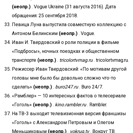
(неопр.)
. Vogue Ukraine (31 августа 2016). Дата
обращения: 25 сентября 2018.
Певица Луна выпустила совместную коллекцию с
Антоном Белинским
(неопр.)
. Vogue.
Иван И. Твердовский о роли полиции в фильме
«Подбросы», ночных поездках и общественном
транспорте
(неопр.)
.
tricolortvmag.ru
. tricolortvmag.ru.
Режиссер Иван Твердовский: «По мотивам другой
головы мне было бы довольно сложно что-то
сделать»
(неопр.)
.
buro247.ru
. Buro 24/7.
«Рамблер» — 10 интересных фактов о телесериале
«Гоголь»
(неопр.)
.
kino.rambler.ru
. Rambler.
На ТВ-3 выходит телевизионная версия франшизы
«Гоголь» с Александром Петровым и Олегом
Меньшиковым
(неопр.)
.
vokrug.tv
. Вокруг ТВ.