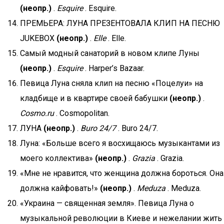
(неопр.)
.
Esquire
. Esquire.
ПРЕМЬЕРА: ЛУНА ПРЕЗЕНТОВАЛА КЛИП НА ПЕСНЮ
JUKEBOX
(неопр.)
.
Elle
. Elle.
Самый модный санаторий в новом клипе Луны
(неопр.)
.
Esquire
. Harper’s Bazaar.
Певица Луна сняла клип на песню «Поцелуи» на
кладбище и в квартире своей бабушки
(неопр.)
.
Cosmo.ru
. Cosmopolitan.
ЛУНА
(неопр.)
.
Buro 24/7
. Buro 24/7.
Луна: «Больше всего я восхищаюсь музыкантами из
моего коллектива»
(неопр.)
.
Grazia
. Grazia.
«Мне не нравится, что женщина должна бороться. Она
должна кайфовать!»
(неопр.)
.
Meduza
. Meduza.
«Украина — священная земля». Певица Луна о
музыкальной революции в Киеве и нежелании жить