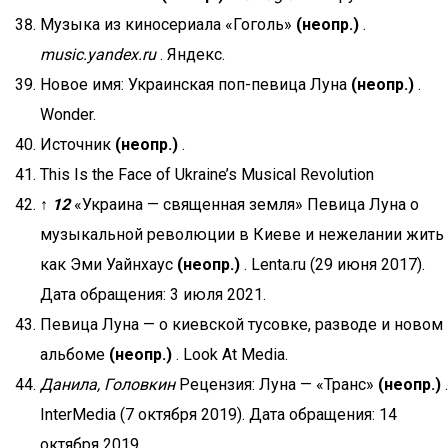
Музыка из киносериала «Гоголь»
(неопр.)
.
music.yandex.ru
. Яндекс.
Новое имя: Украинская поп-певица Луна
(неопр.)
.
Wonder.
Источник
(неопр.)
.
This Is the Face of Ukraine’s Musical Revolution
↑
1
2
«Украина — священная земля» Певица Луна о
музыкальной революции в Киеве и нежелании жить
как Эми Уайнхаус
(неопр.)
. Lenta.ru (29 июня 2017).
Дата обращения: 3 июля 2021.
Певица Луна — о киевской тусовке, разводе и новом
альбоме
(неопр.)
. Look At Media.
Данила, Головкин
Рецензия: Луна — «Транс»
(неопр.)
.
InterMedia (7 октября 2019). Дата обращения: 14
октября 2019.