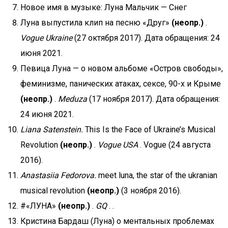
Новое имя в музыке: Луна Мальчик — Снег
Луна выпустила клип на песню «Друг»
(неопр.)
.
Vogue Ukraine
(27 октября 2017). Дата обращения: 24
июня 2021.
Певица Луна — о новом альбоме «Остров свободы»,
феминизме, панических атаках, сексе, 90-х и Крыме
(неопр.)
.
Meduza
(17 ноября 2017). Дата обращения:
24 июня 2021.
Liana Satenstein.
This Is the Face of Ukraine’s Musical
Revolution
(неопр.)
.
Vogue USA
. Vogue (24 августа
2016).
Anastasiia Fedorova.
meet luna, the star of the ukranian
musical revolution
(неопр.)
(3 ноября 2016).
#«ЛУНА»
(неопр.)
.
GQ
. .
Кристина Бардаш (Луна) о ментальных проблемах