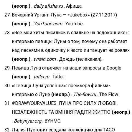
(неопр.)
.
daily.afisha.ru
. Афиша.
Вечерний Ургант. Луна — «Jukebox» (27.11.2017)
(неопр.)
.
YouTube.com
. YouTube.
«Все мои хиты писались в спальне на подоконнике»:
интервью певицы Луны о том, почему она работает
над песнями в одиночку и часто ли танцует на роялях
(неопр.)
.
tvrain.com
. Дождь (телеканал).
Певица Луна отвечает на ваши запросы в Google
(неопр.)
.
tatler.ru
. Tatler.
«Певица Луна успешна»: премьера фильма-
интервью о Луне
(неопр.)
.
The-flow.ru
. The Flow.
#DRAWYOURVALUES. ЛУНА ПРО СИЛУ ЛЮБОВІ,
НЕЗАЛЕЖНІСТЬ ТА ВМІННЯ РАДІТИ ЖИТТЮ
(неопр.)
.
Babynyar.org
. BYHMC.
Лилия Пустовит создала коллекцию для TAGO