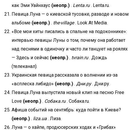
как Эми Уайнхаус
(неопр.)
.
Lenta.ru
. Lenta.ru.
Певица Луна — о киевской тусовке, разводе и новом
альбоме
(неопр.)
.
the-village
. Look At Media.
«Все мои хиты писались в спальне на подоконнике»:
интервью певицы Луны о том, почему она работает
над песнями в одиночку и часто ли танцует на роялях
— Здесь и сейчас
(неопр.)
.
tvrain.ru
. Дождь
(телеканал).
Украинская певица рассказала о волнении из-за
«всплеска либидо»
(неопр.)
.
Дни.ру
. Дни.ру.
Певица Луна выпустила новый клип на песню Free
Love
(неопр.)
.
Собака.ru
. Собака.ru.
Афиша событий на сентябрь: куда пойти в Киеве?
(неопр.)
.
liza.ua
. Лиза.
Луна — о хайпе, продюсерских ходах и «Грибах»