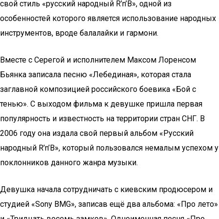
свой стиль «русский народный R’n’B», одной из
особенностей которого является использование народных
инструментов, вроде балалайки и гармони.
Вместе с Серегой и исполнителем Максом Лоренсом
Бьянка записала песню «Лебединая», которая стала
заглавной композицией российского боевика «Бой с
тенью». С выходом фильма к девушке пришла первая
популярность и известность на территории стран СНГ. В
2006 году она издала свой первый альбом «Русский
народный R’n’B», который пользовался немалым успехом у
поклонников данного жанра музыки.
Девушка начала сотрудничать с киевским продюсером и
студией «Sony BMG», записав ещё два альбома: «Про лето»
и «Тридцать восемь замков». Одноименная песня «Про