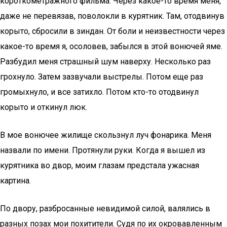
короткометражного фильма. Через какое-то время меня,
даже не перевязав, поволокли в курятник. Там, отодвинув
корыто, сбросили в зиндан. От боли и неизвестности через
какое-то время я, осоловев, забылся в этой вонючей яме.
Разбудил меня страшный шум наверху. Несколько раз
грохнуло. Затем зазвучали выстрелы. Потом еще раз
громыхнуло, и все затихло. Потом кто-то отодвинул
корыто и откинул люк.
В мое вонючее жилище скользнул луч фонарика. Меня
назвали по имени. Протянули руки. Когда я вышел из
курятника во двор, моим глазам предстала ужасная
картина.
По двору, разбросанные невидимой силой, валялись в
разных позах мои похитители. Судя по их окровавленным