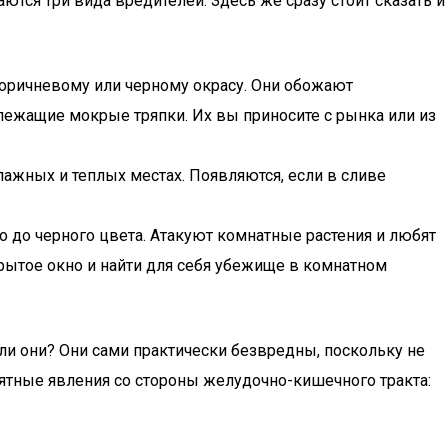
тся три вида вредителей. Здесь же сразу стоит сказать и
оричневому или черному окрасу. Они обожают
лежащие мокрые тряпки. Их вы приносите с рынка или из
лажных и теплых местах. Появляются, если в сливе
 до черного цвета. Атакуют комнатные растения и любят
крытое окно и найти для себя убежище в комнатном
 ли они? Они сами практически безвредны, поскольку не
иятные явления со стороны желудочно-кишечного тракта: