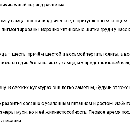
 личиночный период развития.
м; у самца оно цилиндрическое, с притуплённым концом. 
 пигментированы. Верхние хитиновые щитки груди у насек
мца – шесть, причём шестой и восьмой тергиты слиты, а в
акже на один больше, чем у самца, и у представителей ка
ну. В свежих культурах они легко заметны, будучи отложе
 развития связано с усиленным питанием и ростом. Избыт
размеры мухи, но и её жизнеспособность. Первое время по
укливания.