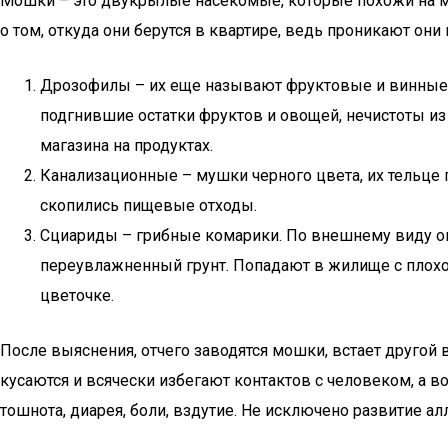
Мошки – это двукрылые насекомые, которые похожи на мух
о том, откуда они берутся в квартире, ведь проникают он
Дрозофилы – их еще называют фруктовые и винные м
подгнившие остатки фруктов и овощей, нечистоты из
магазина на продуктах.
Канализационные – мушки черного цвета, их тельце 
скопились пищевые отходы.
Сциариды – грибные комарики. По внешнему виду они
переувлажненный грунт. Попадают в жилище с плохо 
цветочке.
После выяснения, отчего заводятся мошки, встает другой 
кусаются и всячески избегают контактов с человеком, а в
тошнота, диарея, боли, вздутие. Не исключено развитие ал