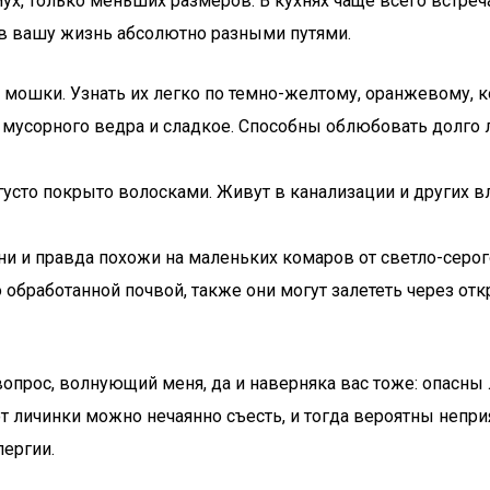
, только меньших размеров. В кухнях чаще всего встречаю
и в вашу жизнь абсолютно разными путями.
ошки. Узнать их легко по темно-желтому, оранжевому, к
 мусорного ведра и сладкое. Способны облюбовать долго 
густо покрыто волосками. Живут в канализации и других в
 и правда похожи на маленьких комаров от светло-серого
обработанной почвой, также они могут залететь через от
вопрос, волнующий меня, да и наверняка вас тоже: опасны
от личинки можно нечаянно съесть, и тогда вероятны непр
лергии.