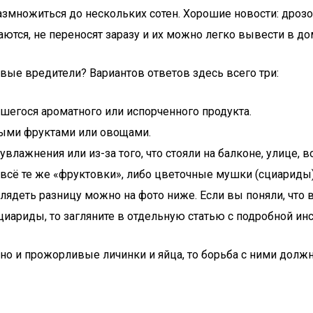
размножиться до нескольких сотен. Хорошие новости: дро
тся, не переносят заразу и их можно легко вывести в до
вые вредители? Вариантов ответов здесь всего три:
вшегося ароматного или испорченного продукта.
ными фруктами или овощами.
влажнения или из-за того, что стояли на балконе, улице, 
о всё те же «фруктовки», либо цветочные мушки (сциарид
глядеть разницу можно на фото ниже. Если вы поняли, что
сциариды, то загляните в отдельную статью с подробной ин
но и прожорливые личинки и яйца, то борьба с ними должн