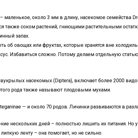
а – маленькое, около 3 мм в длину, насекомое семейства Dr
ся также соком растений, гниющими растительными остатк
инный запах.
ть об овощах или фруктах, которые хранятся вне холодильни
сус. Избавиться сложно. Потому делаем отдельную статью –
 двукрылых насекомых (Diptera), включает более 2000 вид
 этого рода также называют плодовыми мухами.
eganinae — и около 70 родов. Личинки развиваются в разла
ние нескольких дней – полностью лишить их питания. Но у
 липкую ленту – она помогает, но не сильно.