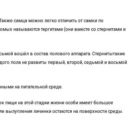
Также самца можно легко отличить от самки по
омых называются тергитами (они вместе со стернитами и
осьмой вошёл в состав полового аппарата. Стернитытакие
ждого пола не развиты первый, второй, седьмой и восьмой
нными на питательной среде.
ок пищи на этой стадии жизни особи имеет большое
сле вылупления личинки остаются на поверхности среды.