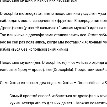
Плодовые мушки, и как от них избавиться
Drosophila melanogaster, иначе плодовая, или уксусная мух
наблюдать около испорченных фруктов. В природе питают
Дрозофилла (у нас её называют “винная мушка”) идёт на в
Так или иначе с дрозофилами сталкивались все. Стоит забы
нас на сей раз появились, когда мы поставили яблочный ук
избавиться без использования химии.
Плодовые мушки (лат. Drosophilidae) — семейство отряда
известный род — дрозофила (Drosophila). Представителей
Семейство включает два подсемейства — Drosophilinae и St
Самый простой способ избавиться от дрозофил в тече
кухне, всегда что-то для них да есть. Можно повесить