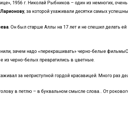
ице», 1956 г. Николай Рыбников – один из немногих, оче
 Ларионову
, за которой ухаживали десятки самых успешн
зева
. Он был старше Аллы на 17 лет и не спешил делать е
нили, зачем надо «перекрашивать» черно-белые фильмыСов
 из черно-белых превратились в цветные.
хаживал за неприступной гордой красавицей. Много раз де
голову в петлю – в буквальном смысле слова… От рокового