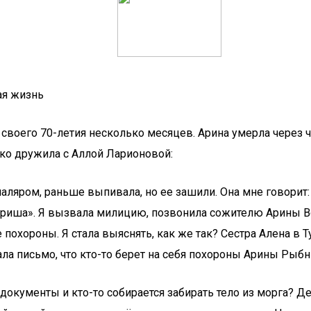
ая жизнь
своего 70-летия несколько месяцев. Арина умерла через че
зко дружила с Аллой Ларионовой:
ляром, раньше выпивала, но ее зашили. Она мне говорит: 
риша». Я вызвала милицию, позвонила сожителю Арины Воло
 похороны. Я стала выяснять, как же так? Сестра Алена в Ту
ала письмо, что кто-то берет на себя похороны Арины Рыб
 документы и кто-то собирается забирать тело из морга? Де