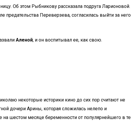
вницу. Об этом Рыбникову рассказала подруга Ларионовой.
ле предательства Переверзева, согласилась выйти за него
назвали
Аленой
, и он воспитывал ее, как свою.
иколаю некоторые историки кино до сих пор считают не
естной дочери Арины, которая сложилась нелепо и
уже на шестом месяце беременности от популярнейшего в те