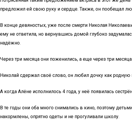
Потрясённая таким предложением актриса в этот же день п
предложил ей свою руку и сердце. Также, он пообещал люб
В конце девяностых, уже после смерти Николая Николаеви
ему не ответила, но вернувшись домой глубоко задумалась
надёжно.
Через три месяца они поженились, а еще через три месяца
Николай сдержал своё слово, он любил дочку как родную и
А когда Алёне исполнилось 4 года, у неё появилась сестрё
В те годы они оба много снимались в кино, поэтому детьм
накормлены, опрятно одеты и не прогуливали школу.