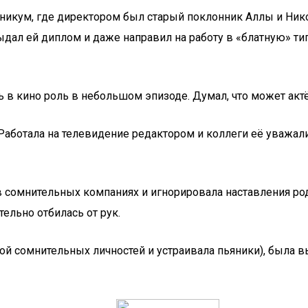
икум, где директором был старый поклонник Аллы и Никола
дал ей диплом и даже направил на работу в «блатную» ти
ь в кино роль в небольшом эпизоде. Думал, что может актё
аботала на телевидение редактором и коллеги её уважали.
сомнительных компаниях и игнорировала наставления родс
ельно отбилась от рук.
мой сомнительных личностей и устраивала пьяники), была 