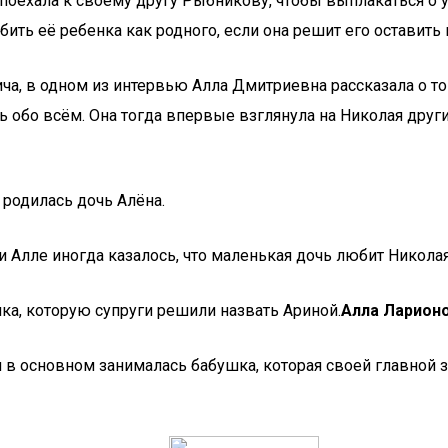
оехала к своему другу Рыбникову, чтобы выплакаться о у н
ить её ребенка как родного, если она решит его оставить
ча, в одном из интервью Алла Дмитриевна рассказала о то
 обо всём. Она тогда впервые взглянула на Николая други
 родилась дочь Алёна.
 Алле иногда казалось, что маленькая дочь любит Николая
нка, которую супруги решили назвать Ариной.
Алла Ларион
и в основном занималась бабушка, которая своей главной 