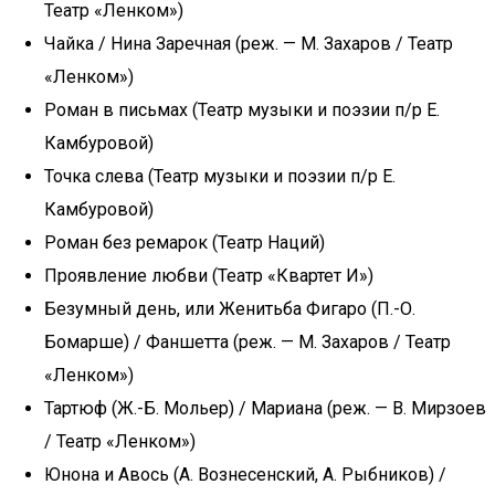
Театр «Ленком»)
Чайка / Нина Заречная (реж. — М. Захаров / Театр
«Ленком»)
Роман в письмах (Театр музыки и поэзии п/р Е.
Камбуровой)
Точка слева (Театр музыки и поэзии п/р Е.
Камбуровой)
Роман без ремарок (Театр Наций)
Проявление любви (Театр «Квартет И»)
Безумный день, или Женитьба Фигаро (П.-О.
Бомарше) / Фаншетта (реж. — М. Захаров / Театр
«Ленком»)
Тартюф (Ж.-Б. Мольер) / Мариана (реж. — В. Мирзоев
/ Театр «Ленком»)
Юнона и Авось (А. Вознесенский, А. Рыбников) /