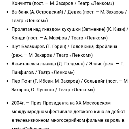
Кончитта (пост. — М. Захаров / Театр «Ленком»)
Ва-банк (А. Островский) / Девка (пост. — М. Захаров /
Театр «Ленком»)
Пролетая над гнездом кукушки (Затмение) (К. Кизи) /
Кэнди (пост. — А. Морфов / Театр «Ленком»)
Шут Балакирев (Г. Горин) / Головкина; Фрейлина
(реж. — М. Захаров / Театр «Ленком»)
Аквитанская львица (Д. Голдмен) / Эллис (реж. — Г.
Панфилов / Театр «Ленком»)
Пер Гюнт (Г. Ибсен, М. Захаров) / Сольвейг (пост. — М.
Захаров, О. Лушков / Театр «Ленком»)
2004г. — Приз Президента на ХХ Московском
международном фестивале детского кино за дебют
в телевизионном многосерийном фильме за роль в
мхф «Сибирочка».