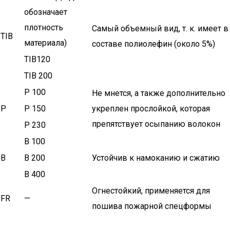
обозначает
плотность
Самый объемный вид, т. к. имеет в
TIB
материала)
составе полиолефин (около 5%)
TIB120
TIB 200
P 100
Не мнется, а также дополнительно
P
P 150
укреплен прослойкой, которая
препятствует осыпанию волокон
P 230
B 100
B
B 200
Устойчив к намоканию и сжатию
B 400
Огнестойкий, применяется для
FR
—
пошива пожарной спецформы