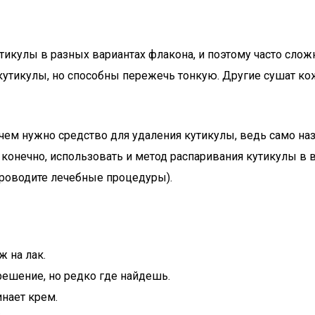
икулы в разных вариантах флакона, и поэтому часто слож
кутикулы, но способны пережечь тонкую. Другие сушат кож
чем нужно средство для удаления кутикулы, ведь само назв
онечно, использовать и метод распаривания кутикулы в в
 проводите лечебные процедуры).
 на лак.
решение, но редко где найдешь.
нает крем.