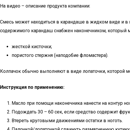
На видео – описание продукта компании:
Смесь может находиться в карандаше в жидком виде и в в
содержимого карандаш снабжен наконечником, который м
жесткой кисточки;
пористого стержня (наподобие фломастера).
Колпачок обычно выполняют в виде лопаточки, которой м
Инструкция по применению:
Масло при помощи наконечника нанести на контур ног
Подождать 30 – 60 сек, если средство содержит фру
Втереть круговыми движениями остатки в ноготь.
Палочкой/лопаточкой сдвинуть размягченную кутику