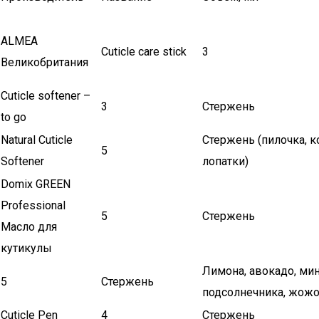
ALMEA
Cuticle care stick
3
Великобритания
Cuticle softener –
3
Стержень
to go
Natural Cuticle
Стержень (пилочка, 
5
Softener
лопатки)
Domix GREEN
Professional
5
Стержень
Масло для
кутикулы
Лимона, авокадо, мин
5
Стержень
подсолнечника, жожо
Cuticle Pen
4
Стержень