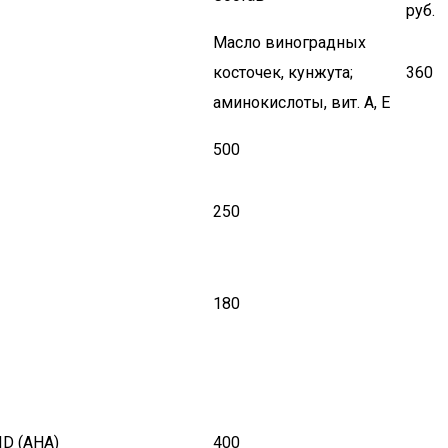
руб.
Масло виноградных
косточек, кунжута;
360
аминокислоты, вит. A, E
500
250
180
ID (AHA)
400