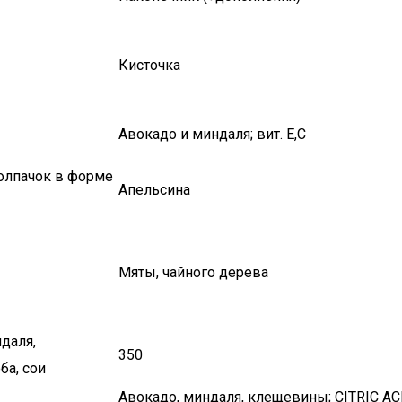
Кисточка
Авокадо и миндаля; вит. E,C
колпачок в форме
Апельсина
Мяты, чайного дерева
даля,
350
ба, сои
Авокадо, миндаля, клещевины; CITRIC AC