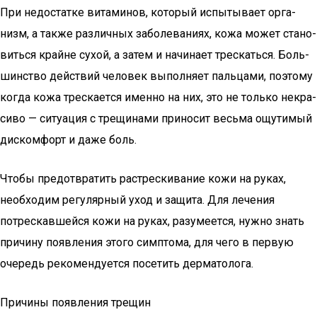
При недо­стат­ке вита­ми­нов, кото­рый испы­ты­ва­ет орга­
низм, а так­же раз­лич­ных забо­ле­ва­ни­ях, кожа может ста­но­
вить­ся крайне сухой, а затем и начи­на­ет трес­кать­ся. Боль­
шин­ство дей­ствий чело­век выпол­ня­ет паль­ца­ми, поэто­му
когда кожа трес­ка­ет­ся имен­но на них, это не толь­ко некра­
си­во — ситу­а­ция с тре­щи­на­ми при­но­сит весь­ма ощу­ти­мый
дис­ком­форт и даже боль.
Что­бы предот­вра­тить рас­трес­ки­ва­ние кожи на руках,
необ­хо­дим регу­ляр­ный уход и защи­та. Для лече­ния
потрес­кав­шей­ся кожи на руках, разу­ме­ет­ся, нуж­но знать
при­чи­ну появ­ле­ния это­го симп­то­ма, для чего в первую
оче­редь реко­мен­ду­ет­ся посе­тить дерматолога.
Причины появления трещин