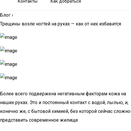
Контакты
Как добраться
Блог
›
Трещины возле ногтей на руках — как от них избавится
Более все­го под­вер­же­на нега­тив­ным фак­то­рам кожа на
наших руках. Это и посто­ян­ный кон­такт с водой, пылью, и,
конеч­но же, с быто­вой хими­ей, без кото­рой сей­час слож­но
пред­ста­вить совре­мен­ное жилище.