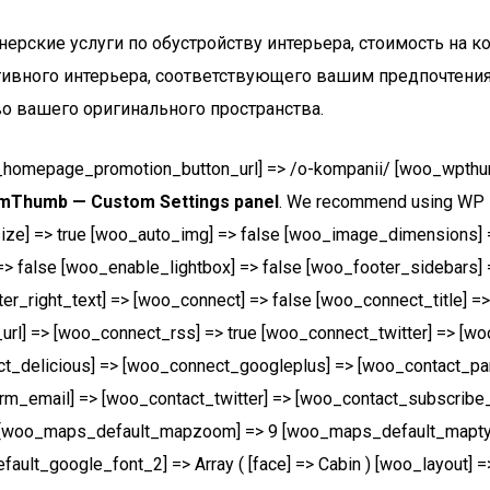
нерские услуги по обустройству интерьера, стоимость на к
вного интерьера, соответствующего вашим предпочтениям.
о вашего оригинального пространства.
mepage_promotion_button_url] => /o-kompanii/ [woo_wpthumb_
mThumb — Custom Settings panel
. We recommend using WP P
size] => true [woo_auto_img] => false [woo_image_dimensions] 
> false [woo_enable_lightbox] => false [woo_footer_sidebars] =
ter_right_text] => [woo_connect] => false [woo_connect_title] 
url] => [woo_connect_rss] => true [woo_connect_twitter] => [
ct_delicious] => [woo_connect_googleplus] => [woo_contact_pan
rm_email] => [woo_contact_twitter] => [woo_contact_subscrib
50 [woo_maps_default_mapzoom] => 9 [woo_maps_default_map
ault_google_font_2] => Array ( [face] => Cabin ) [woo_layout] =>