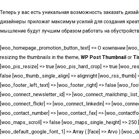
Теперь у вас есть уникальная возможность заказать дизай
дизайнеры приложат максимум усилий для создания креати
мышление будут лучшим образом работать на обустройств
[woo_homepage_promotion_button_text] => О компании [woo_ho
resizing the thumbnails in the theme,
WP Post Thumbnail
or
Ti
[woo_pis_resize] => true [woo_pis_hard_crop] => true [woo_re
false [woo_thumb_single_align] => alignright [woo_rss_thumb] =
[woo_footer_left_text] => [woo_footer_right] => false [woo_foo
[woo_connect_newsletter_id] => [woo_connect_mailchimp_list_
[woo_connect_flickr] => [woo_connect_linkedin] => [woo_conne
[woo_contact_number] => [woo_contact_fax] => [woo_contactfo
[woo_maps_scroll] => false [woo_maps_single_height] => 2
[woo_default_google_font_1] => Array ( [face] => Arvo ) [woo_def