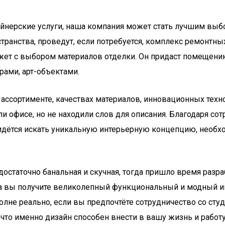
айнерские услуги, наша компания может стать лучшим вы
анства, проведут, если потребуется, комплекс ремонтных
жет с выбором материалов отделки. Он придаст помещению
ами, арт-объектами.
ссортименте, качествах материалов, инновационных технол
и офисе, но не находили слов для описания. Благодаря со
идётся искать уникальную интерьерную концепцию, необхо
достаточно банальная и скучная, тогда пришло время раз
тва вы получите великолепный функциональный и модный 
вполне реально, если вы предпочтёте сотрудничество со с
 что именно дизайн способен внести в вашу жизнь и работу