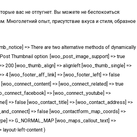
оторые вас не отпугнет. Вы можете не беспокоиться:
 Многолетний опыт, присутствие вкуса и стиля, образное
notice] => There are two alternative methods of dynamically
ost Thumbnail option. [woo_post_image_support] => true
=> 200 [woo_thumb_align] => alignleft [woo_thumb_single] =>
> 4 [woo_footer_aff_link] => [woo_footer_left] => false
=> [woo_connect_content] => [woo_connect_related] => true
woo_connect_facebook] => [woo_connect_youtube] =>
el] => false [woo_contact_title] => [woo_contact_address] =>
e_and_connect] => false [woo_contactform_map_coords] =>
type] => G_NORMAL_MAP [woo_maps_callout_text] =>
 layout-left-content )