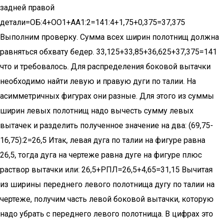
задней правой
детали=ОБ:4+ОО1+АА1:2=141:4+1,75+0,375=37,375
Выполним проверку. Сумма всех ширин полотнищ должна
равняться обхвату бедер. 33,125+33,85+36,625+37,375=141
что и требовалось. Для распределения боковой вытачки
необходимо найти левую и правую дуги по талии. На
асимметричных фигурах они разные. Для этого из суммы
ширин левых полотнищ надо вычесть сумму левых
вытачек и разделить полученное значение на два: (69,75-
16,75):2=26,5 Итак, левая дуга по талии на фигуре равна
26,5, тогда дуга на чертеже равна дуге на фигуре плюс
раствор вытачки или: 26,5+РПЛ=26,5+4,65=31,15 Вычитая
из ширины переднего левого полотнища дугу по талии на
чертеже, получим часть левой боковой вытачки, которую
надо убрать с переднего левого полотнища. В цифрах это