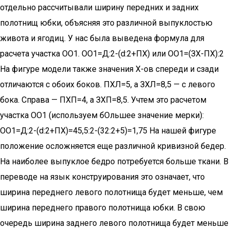
отдельно рассчитывали ширину передних и задних
полотнищ юбки, объясняя это различной выпуклостью
живота и ягодиц. У нас была выведена формула для
расчета участка ОО1. ОО1=Д:2-(d:2+ПХ) или ОО1=(ЗХ-ПХ):2
На фигуре модели также значения X-ов спереди и сзади
отличаются с обоих боков. ПХЛ=5, а ЗХЛ=8,5 — с левого
бока. Справа — ПХП=4, а ЗХП=8,5. Учтем это расчетом
участка ОО1 (используем бОльшее значение мерки):
ОО1=Д:2-(d:2+ПХ)=45,5:2-(32:2+5)=1,75 На нашей фигуре
положение осложняется еще различной кривизной бедер.
На наиболее выпуклое бедро потребуется больше ткани. В
переводе на язык конструирования это означает, что
ширина переднего левого полотнища будет меньше, чем
ширина переднего правого полотнища юбки. В свою
очередь ширина заднего левого полотнища будет меньше