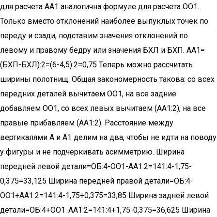
для расчета АА1 аналогична формуле для расчета ОО1.
Только вместо отклонений наиболее выпуклых точек по
переду и сзади, подставим значения отклонений по
левому и правому бедру или значения БХЛ и БХП. АА1=
(БХП-БХЛ):2=(6-4,5):2=0,75 Теперь можно рассчитать
ширины полотнищ. Общая закономерность такова: со всех
передних деталей вычитаем OО1, на все задние
добавляем ОО1, со всех левых вычитаем (АА1:2), на все
правые прибавляем (АА1:2). Расстояние между
вертикалями А и А1 делим на два, чтобы не идти на поводу
у фигуры и не подчеркивать асимметрию. Ширина
передней левой детали=ОБ:4-ОО1-АА1:2=141:4-1,75-
0,375=33,125 Ширина передней правой детали=ОБ:4-
ОО1+АА1:2=141:4-1,75+0,375=33,85 Ширина задней левой
детали=ОБ:4+ОО1-АА1:2=141:4+1,75-0,375=36,625 Ширина