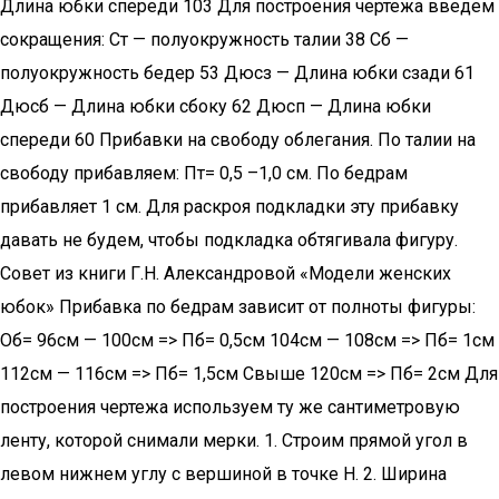
Длина юбки спереди 103 Для построения чертежа введем
сокращения: Ст — полуокружность талии 38 Сб —
полуокружность бедер 53 Дюсз — Длина юбки сзади 61
Дюсб — Длина юбки сбоку 62 Дюсп — Длина юбки
спереди 60 Прибавки на свободу облегания. По талии на
свободу прибавляем: Пт= 0,5 –1,0 см. По бедрам
прибавляет 1 см. Для раскроя подкладки эту прибавку
давать не будем, чтобы подкладка обтягивала фигуру.
Совет из книги Г.Н. Александровой «Модели женских
юбок» Прибавка по бедрам зависит от полноты фигуры:
Об= 96см — 100см => Пб= 0,5см 104см — 108см => Пб= 1см
112см — 116см => Пб= 1,5см Свыше 120см => Пб= 2см Для
построения чертежа используем ту же сантиметровую
ленту, которой снимали мерки. 1. Строим прямой угол в
левом нижнем углу с вершиной в точке Н. 2. Ширина