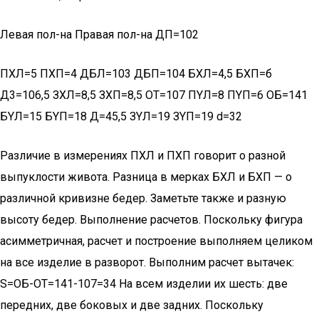
Левая пол-на Правая пол-на ДП=102
ПХЛ=5 ПХП=4 ДБЛ=103 ДБП=104 БХЛ=4,5 БХП=б
Д3=106,5 ЗХЛ=8,5 ЗХП=8,5 ОТ=107 ПYЛ=8 ПYП=6 ОБ=141
БYЛ=15 БYП=18 Д=45,5 ЗYЛ=19 ЗYП=19 d=32
Различие в измерениях ПХЛ и ПХП говорит о разной
выпуклости живота. Разница в мерках БХЛ и БХП — о
различной кривизне бедер. Заметьте также и разную
высоту бедер. Выполнение расчетов. Поскольку фигура
асимметричная, расчет и построение выполняем целиком
на все изделие в разворот. Выполним расчет вытачек:
S=ОБ-ОТ=141-107=34 На всем изделии их шесть: две
передних, две боковых и две задних. Поскольку