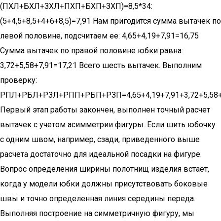
(ПХЛ+БХЛ+ЗХЛ+ПХП+БХП+ЗХП)=8,5*34:
(5+4,5+8,5+4+6+8,5)=7,91 Нам пригодится сумма вытачек по
левой половине, подсчитаем ее: 4,65+4,19+7,91=16,75
Сумма вытачек по правой половине юбки равна:
3,72+5,58+7,91=17,21 Всего шесть вытачек. Выполним
проверку:
РПЛ+РБЛ+РЗЛ+РПП+РБП+РЗП=4,65+4,19+7,91+3,72+5,58+
Первый этап работы закончен, выполнен точный расчет
вытачек с учетом асимметрии фигуры. Если шить юбочку
с одним швом, например, сзади, приведенного выше
расчета достаточно для идеальной посадки на фигуре.
Вопрос определения ширины полотнищ изделия встает,
когда у модели юбки должны присутствовать боковые
швы и точно определенная линия середины переда.
Выполняя построение на симметричную фигуру, мы