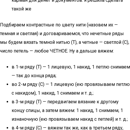
карман для денег и документов: я решила сделать
такой же
Подбираем контрастные по цвету нити (назовем их —
темная и светлая) и договариваемся, что нечетные ряды
мы будем вязать темной нитью (Т), а четные — светлой (С),
число петель — любое ЧЕТНОЕ. Ну а дальше вяжем:
в 1-м ряду (Т) — 1 лицевую, 1 накид, 1 петлю снимаем
— так до конца ряда;
во 2-м ряду (С) — 1 лицевую (ею провязываем петлю
с накидом), 1 накид, 1 снимаем и т. д.;
в 3-м ряду (Т) — передвигаем вязание к другому
концу спицы, а затем вяжем: 1 накид, 1 снимаем, 1
изнаночную (ею провязываем накид с петлей) и т. д.;
в 4-м ряду (С) — вяжем так же, как в третьем ряду,