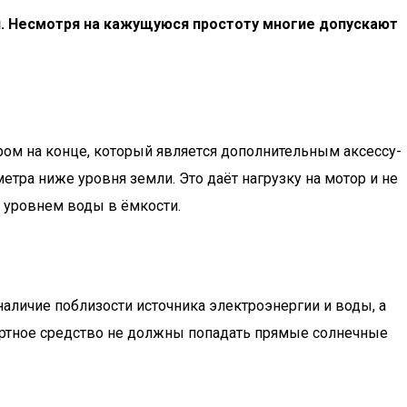
и. Несмотря на кажущуюся простоту многие допускают
ом на кон­це, кото­рый явля­ет­ся допол­ни­тель­ным аксес­су­
ет­ра ниже уров­ня зем­ли. Это даёт нагруз­ку на мотор и не
за уров­нем воды в ёмко­сти.
аличие поблизости источника электроэнергии и воды, а
портное средство не должны попадать прямые солнечные