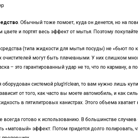
редство
. Обычный тоже помоет, куда он денется, но на по
м цвете и портят весь эффект от мытья. Поэтому покупайт
средства (типа жидкости для мытья посуды) не «бьют по
х очистителей могут быть плачевными. У них слишком мно
ска – это гарантированный удар не то, что по карману, а 
оборудован системой plug’n’clean, то вам нужно лишь куп
зависит от того, как часто вы моете автомобиль, и как силь
дкость в пятилитровых канистрах. Этого объема хватает н
е всегда готово к использованию. В большинстве случаев
ть «матовый» эффект. Потом придется долго полировать, ч
х пропорциях.