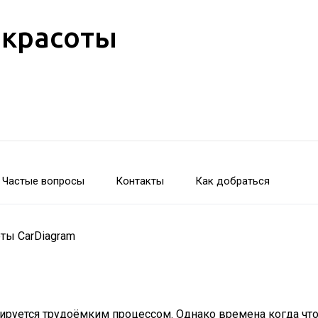
 красоты
Частые вопросы
Контакты
Как добраться
ты CarDiagram
ируется трудоёмким процессом. Однако времена когда чт