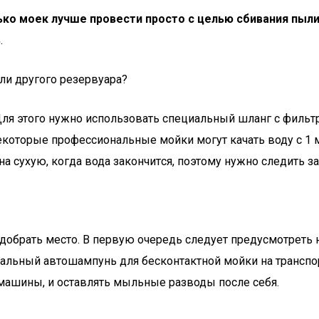
ько моек лучше провести просто с целью сбивания пыл
ь
.
ли другого резервуара?
я это­го нуж­но исполь­зо­вать спе­ци­аль­ный шланг с филь­тр
­то­рые про­фес­си­о­наль­ные мой­ки могут качать воду с 1 м
 на сухую, когда вода закон­чит­ся, поэто­му нуж­но сле­дить 
обрать место. В первую очередь следует предусмотреть н
ециальный автошампунь для бесконтактной мойки на транс
е машины, и оставлять мыльные разводы после себя.