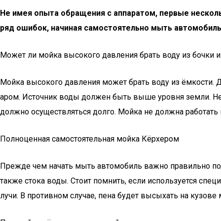
Не имея опыта обращения с аппаратом, первые нескол
ряд ошибок, начиная самостоятельно мыть автомобил
Может ли мойка высокого давления брать воду из бочки и
Мой­ка высо­ко­го дав­ле­ния может брать воду из ёмко­сти. Дл
а­ром. Источ­ник воды дол­жен быть выше уров­ня зем­ли. Неко
долж­но осу­ществ­лять­ся дол­го. Мой­ка не долж­на рабо­тать
Полноценная самостоятельная мойка Кёрхером
Прежде чем начать мыть автомобиль важно правильно под
также стока воды. Стоит помнить, если используется сп
лучи. В противном случае, пена будет высыхать на кузов