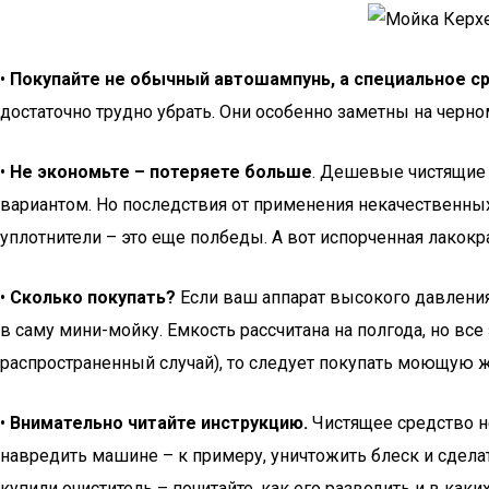
•
Покупайте не обычный автошампунь, а специальное с
достаточно трудно убрать. Они особенно заметны на черно
•
Не экономьте – потеряете больше
. Дешевые чистящие 
вариантом. Но последствия от применения некачественны
уплотнители – это еще полбеды. А вот испорченная лакокра
•
Сколько покупать?
Если ваш аппарат высокого давления 
в саму мини-мойку. Емкость рассчитана на полгода, но все 
распространенный случай), то следует покупать моющую жи
•
Внимательно читайте инструкцию.
Чистящее средство н
навредить машине – к примеру, уничтожить блеск и сдела
купили очиститель – почитайте, как его разводить и в каки