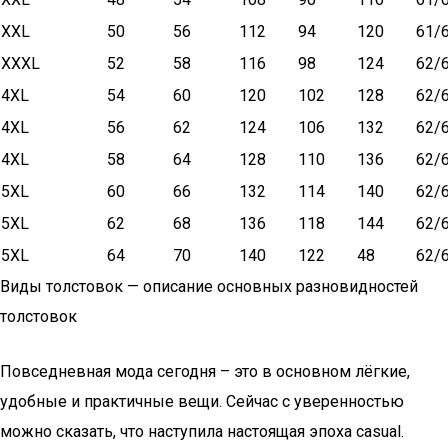
XXL
50
56
112
94
120
61/
XXXL
52
58
116
98
124
62/
4XL
54
60
120
102
128
62/
4XL
56
62
124
106
132
62/
4XL
58
64
128
110
136
62/
5XL
60
66
132
114
140
62/
5XL
62
68
136
118
144
62/
5XL
64
70
140
122
48
62/
Виды толстовок — описание основных разновидностей
толстовок
Повседневная мода сегодня – это в основном лёгкие,
удобные и практичные вещи. Сейчас с уверенностью
можно сказать, что наступила настоящая эпоха casual.