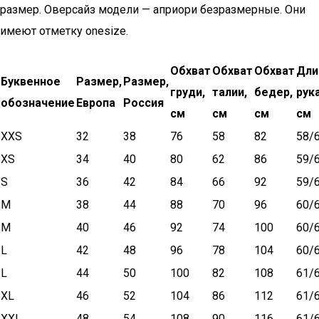
размер. Оверсайз модели — априори безразмерные. Они
имеют отметку onesize.
Обхват
Обхват
Обхват
Дли
Буквенное
Размер,
Размер,
груди,
талии,
бедер,
рук
обозначение
Европа
Россия
см
см
см
см
XXS
32
38
76
58
82
58/
XS
34
40
80
62
86
59/
S
36
42
84
66
92
59/
M
38
44
88
70
96
60/
M
40
46
92
74
100
60/
L
42
48
96
78
104
60/
L
44
50
100
82
108
61/
XL
46
52
104
86
112
61/
XXL
48
54
108
90
116
61/