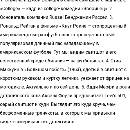
«College» — кадр из college-комедии «Зверинец». 2.
Основатель компании Russel Бенджамин Рассел. 3.
Рональд Рейган в фильме «Кнут Рокне — стопроцентный
американец» сыграл футбольного тренера, который
популяризовал длинный пас нападающему в
американском футболе. Тут мы видим свитшот в его
естественной среде обитания — на футболистах. 4. Стив
Маккуин в «Большом побеге» (1963), одетый в свитшот с
коротким рукавом и куртку летчика, уезжает от фрицев на
мотоцикле. Актуально и по сей день. 5. Эдди Мерфи в роли
детройтского копа Акселя Фоули предпочитает Levi’s 501,
серый свитшот и худи. Выглядит это куда круче, чем
бесформенные тренчкоты, в которых мы привыкли
видеть американских детективов.