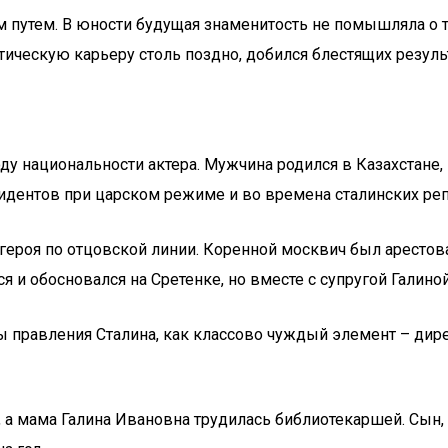
тым путем. В юности будущая знаменитость не помышляла о
тистическую карьеру столь поздно, добился блестящих резу
у национальности актера. Мужчина родился в Казахстане, 
сидентов при царском режиме и во времена сталинских реп
героя по отцовской линии. Коренной москвич был арестов
ся и обосновался на Сретенке, но вместе с супругой Гали
ы правления Сталина, как классово чуждый элемент – дире
а мама Галина Ивановна трудилась библиотекаршей. Сын, 