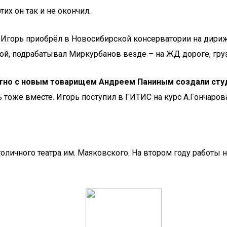
их он так и не окончил.
горь приобрёл в Новосибирской консерватории на дирижёр
ой, подрабатывал Миркурбанов везде – на ЖД дороге, гру
но с новым товарищем Андреем Паниным создали студ
тоже вместе. Игорь поступил в ГИТИС на курс А.Гончарова
толичного театра им. Маяковского. На втором году работы