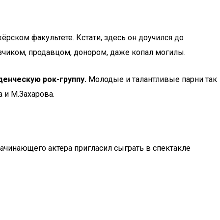
ском факультете. Кстати, здесь он доучился до
зчиком, продавцом, донором, даже копал могилы.
енческую рок-группу.
Молодые и талантливые парни так
 и М.Захарова.
 начинающего актера пригласил сыграть в спектакле