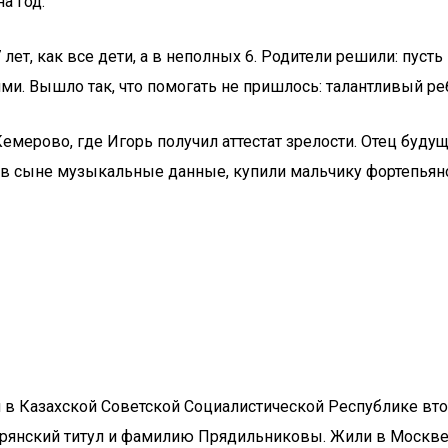
а год.
ет, как все дети, а в неполных 6. Родители решили: пусть
. Вышло так, что помогать не пришлось: талантливый ребе
ерово, где Игорь получил аттестат зрелости. Отец будущег
в в сыне музыкальные данные, купили мальчику фортепьян
в Казахской Советской Социалистической Республике втор
орянский титул и фамилию Прядильниковы. Жили в Москве,