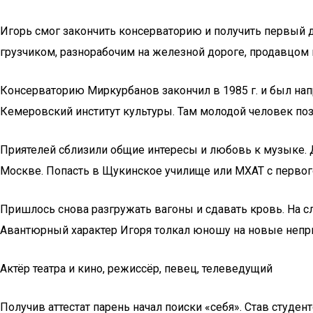
Игорь смог закончить консерваторию и получить первый д
грузчиком, разнорабочим на железной дороге, продавцом в
Консерваторию Миркурбанов закончил в 1985 г. и был нап
Кемеровский институт культуры. Там молодой человек по
Приятелей сблизили общие интересы и любовь к музыке. Д
Москве. Попасть в Щукинское училище или МХАТ с первого
Пришлось снова разгружать вагоны и сдавать кровь. На с
Авантюрный характер Игоря толкал юношу на новые неприят
Актёр театра и кино, режиссёр, певец, телеведущий
Получив аттестат парень начал поиски «себя». Став студе