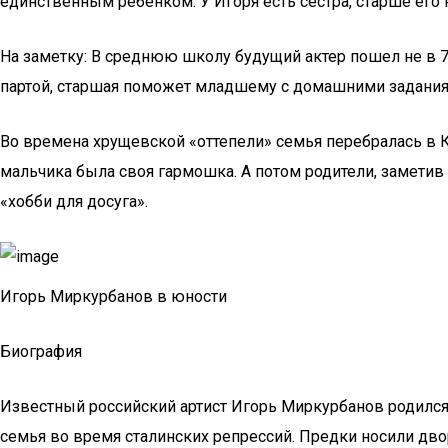
единственным ребенком. У Игоря есть сестра, старше его н
На заметку: В среднюю школу будущий актер пошел не в 7 л
партой, старшая поможет младшему с домашними заданиями
Во времена хрущевской «оттепели» семья перебралась в Кем
мальчика была своя гармошка. А потом родители, замети
«хобби для досуга».
Игорь Миркурбанов в юности
Биография
Известный российский артист Игорь Миркурбанов родился 
семья во время сталинских репрессий. Предки носили дв