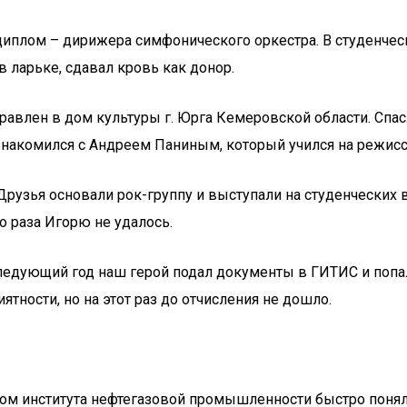
иплом – дирижера симфонического оркестра. В студенческ
 ларьке, сдавал кровь как донор.
равлен в дом культуры г. Юрга Кемеровской области. Спас
знакомился с Андреем Паниным, который учился на режисс
рузья основали рок-группу и выступали на студенческих в
 раза Игорю не удалось.
ледующий год наш герой подал документы в ГИТИС и попал
ности, но на этот раз до отчисления не дошло.
нтом института нефтегазовой промышленности быстро понял