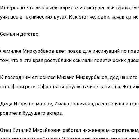
Интересно, что актерская карьера артисту далась тернис
училась в технических вузах. Как этот человек, начав ар
Семья и детство
Фамилия Миркурбанов дает повод для инсинуаций по повод
том, что в эти края республики ссылали политических дис
К последним относился Михаил Миркурбанов, дед нашего 
штрафной роте. С фронта вернулся в чине капитана. Женил
Деда Игоря по матери, Ивана Леничева, расстреляли в год
родители будущего актера.
Отец Виталий Михайлович работал инженером-строителем, 