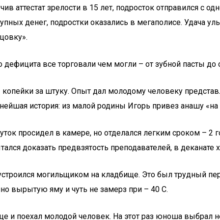
в аттестат зрелости в 15 лет, подросток отправился с од
упных денег, подростки оказались в мегаполисе. Удача улы
цовку».
го дефицита все торговали чем могли – от зубной пасты до
,2 копейки за штуку. Опыт дал молодому человеку предста
нейшая история: из малой родины Игорь привез анашу «на п
 суток просидел в камере, но отделался легким сроком – 2
тался доказать предвзятость преподавателей, в деканате хо
устроился могильщиком на кладбище. Это был трудный пер
но вырытую яму и чуть не замерз при – 40 С.
це и поехал молодой человек. На этот раз юноша выбрал 