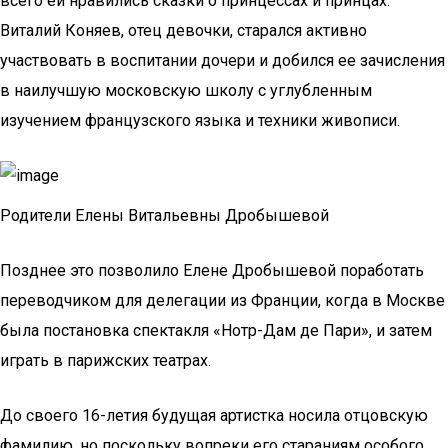
всего ей нравились сказки о принцессах и принцах.
Виталий Коняев, отец девочки, старался активно
участвовать в воспитании дочери и добился ее зачисления
в наилучшую московскую школу с углубленным
изучением французского языка и техники живописи.
Родители Елены Витальевны Дробышевой
Позднее это позволило Елене Дробышевой поработать
переводчиком для делегации из Франции, когда в Москве
была постановка спектакля «Нотр-Дам де Пари», и затем
играть в парижских театрах.
До своего 16-летия будущая артистка носила отцовскую
фамилию, но поскольку вопреки его стараниям особого